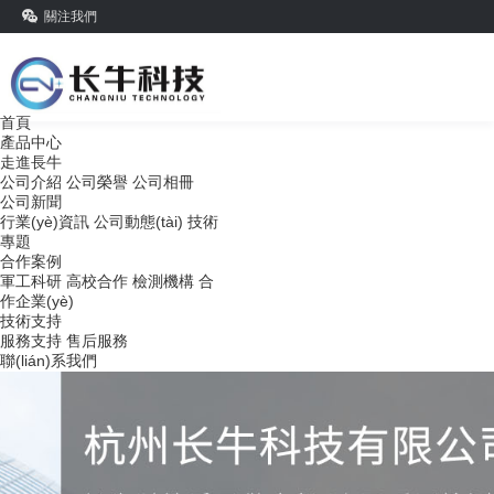
關注我們
首頁
產品中心
走進長牛
公司介紹
公司榮譽
公司相冊
公司新聞
行業(yè)資訊
公司動態(tài)
技術
專題
合作案例
軍工科研
高校合作
檢測機構
合
作企業(yè)
技術支持
服務支持
售后服務
聯(lián)系我們