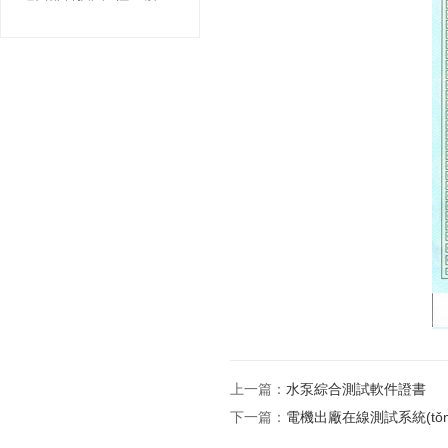
上一篇：
水泵綜合測試軟件證書
下一篇：
電機出廠在線測試系統(tǒng)