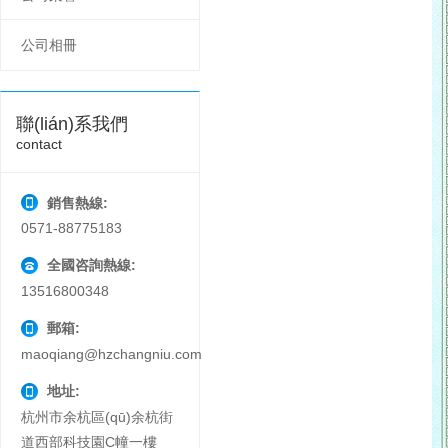
公司相冊
聯(lián)系我們
contact
銷售熱線:
0571-88775183
全國咨詢熱線:
13516800348
郵箱:
maoqiang@hzchangniu.com
地址:
杭州市余杭區(qū)余杭街
道西部科技園C幢一樓