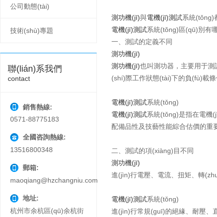
公司動態(tài)
測功機(jī)
與
電機(jī)測試
系統(tǒng)
電機(jī)測試
系統(tǒng)區(qū)別有哪些
技術(shù)專題
一、測試的定義不同
測功機(jī)
測功機(jī)
也叫測功器，主要用于測
聯(lián)系我們
(shí)際工作狀態(tài)下的負(fù)載
contact
電機(jī)測試
系統(tǒng)
銷售熱線:
電機(jī)測試
系統(tǒng)是指在電機(jī
0571-88775183
配備品性及技藝性能綜合估價的重要測試
全國咨詢熱線:
13516800348
二、測試的項(xiàng)目不同
測功機(jī)
郵箱:
進(jìn)行電壓、電流、扭矩、轉(
maoqiang@hzchangniu.com
地址:
電機(jī)測試
系統(tǒng)
杭州市余杭區(qū)余杭街
進(jìn)行常規(guī)的絕緣、耐壓