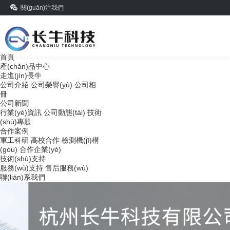
關(guān)注我們
首頁
產(chǎn)品中心
走進(jìn)長牛
公司介紹
公司榮譽(yù)
公司相
冊
公司新聞
行業(yè)資訊
公司動態(tài)
技術
(shù)專題
合作案例
軍工科研
高校合作
檢測機(jī)構
(gòu)
合作企業(yè)
技術(shù)支持
服務(wù)支持
售后服務(wù)
聯(lián)系我們