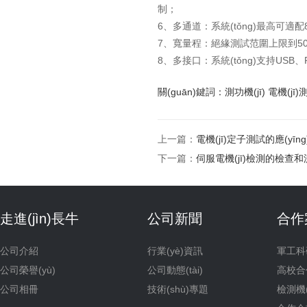
制；
6、多通道：系統(tǒng)最高可適配80
7、寬量程：絕緣測試范圍上限到5
8、多接口：系統(tǒng)支持USB、
關(guān)鍵詞：
測功機(jī)
電機(jī)
上一篇：
電機(jī)定子測試的應(yīn
下一篇：
伺服電機(jī)檢測的檢查
走進(jìn)長牛
公司新聞
合作
公司介紹
行業(yè)資訊
軍工科
公司榮譽(yù)
公司動態(tài)
高校合
公司相冊
技術(shù)專題
檢測機(j