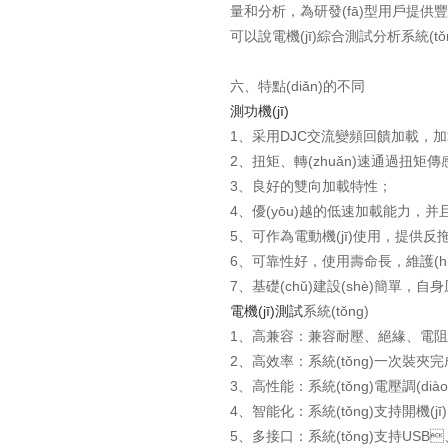
量和分析，為研發(fā)型用戶提供豐
可以說電機(jī)綜合測試分析系統(tǒ
六、特點(diǎn)的不同
測功機(jī)
1、采用DJC交流變頻回饋加載，加載能量通過
2、扭矩、轉(zhuǎn)速通過扭矩
3、良好的雙向加載特性；
4、優(yōu)越的低速加載能力，并
5、可作為電動機(jī)使用，提供
6、可靠性好，使用壽命長，維護(h
7、基礎(chǔ)建設(shè)簡單，自
電機(jī)測試
系統(tǒng)
1、高兼容：兼容耐壓、絕緣、電阻
2、高效率：系統(tǒng)一次裝夾
3、高性能：系統(tǒng)電壓調(diào
4、智能化：系統(tǒng)支持開機(jī)
5、多接口：系統(tǒng)支持US