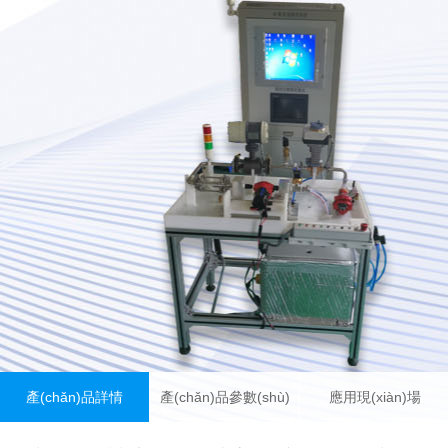
產(chǎn)品詳情
產(chǎn)品參數(shù)
應用現(xiàn)場