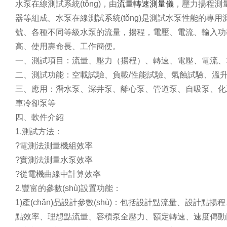
水泵在線測試
系統(tǒng)，由
流量轉速測量儀
，壓力揚程測量儀
器等組成。水泵在線測試系統(tǒng)是測試水泵性能的專用測試
號、各種不同等級水泵的流量，揚程，電壓、電流、
高、使用壽命長、工作簡便。
一、測試項目：流量、壓力（揚程）、轉速、電壓、電流、功率、
二、測試功能：空載試驗、負載
/
性能試驗、氣蝕試驗、溫升試
三、應用：潛水泵、深井泵、離心泵、管道泵、自吸泵、化工泵
車冷卻泵等
四、軟件介紹
1.
測試方法：
?電測法測量機組效率
?實測法測量水泵效率
?從電機曲線中計算效率
2.
豐富的參數(shù)設置功能：
1)
產(chǎn)品設計參數(shù)：包括設計點流量、設計點揚
點效率、理想點流量、容積泵全壓力、額定轉速、速度傳動比