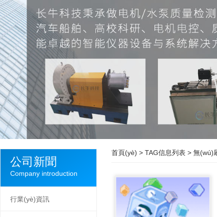
首頁(yè)
> TAG信息列表 > 無(wú)
公司新聞
Company introduction
行業(yè)資訊