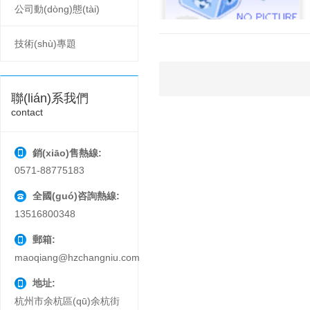
公司動(dòng)態(tài)
技術(shù)專題
聯(lián)系我們
contact
銷(xiāo)售熱線:
0571-88775183
全國(guó)咨詢熱線:
13516800348
郵箱:
maoqiang@hzchangniu.com
地址:
杭州市余杭區(qū)余杭街