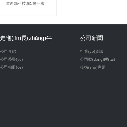
道西部科技園C幢一樓
走進(jìn)長(zhǎng)牛
公司新聞
公司介紹
行業(yè)資訊
公司榮譽(yù)
公司動(dòng)態(tài)
公司相冊(cè)
技術(shù)專題