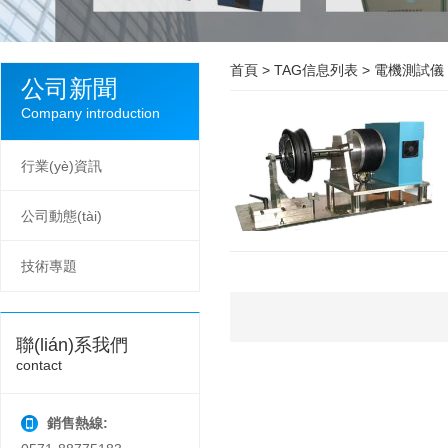
首頁
> TAG信息列表 > 電機測試儀
公司新聞
Company introduction
行業(yè)資訊
公司動態(tài)
技術專題
聯(lián)系我們
contact
銷售熱線: